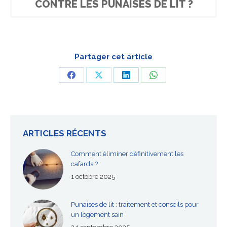
CONTRE LES PUNAISES DE LIT ?
Partager cet article
Partager
Partager
Partager
Partager
sur
sur
sur
sur
Facebook
X
LinkedIn
WhatsApp
ARTICLES RÉCENTS
Comment éliminer définitivement les
cafards ?
1 octobre 2025
Punaises de lit : traitement et conseils pour
un logement sain