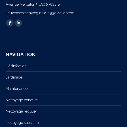
Avenue Mercator 3, 1300 Wavre
Leuvensesteenweg 648, 1932 Zaventem
Trouvez nous sur :
La
La
page
page
Facebook
LinkedIn
s'ouvre
s'ouvre
NAVIGATION
dans
dans
une
une
Désinfection
nouvelle
nouvelle
Jardinage
fenêtre
fenêtre
Maintenance
Nettoyage ponctuel
Nettoyage régulier
Nettoyage spécialisé