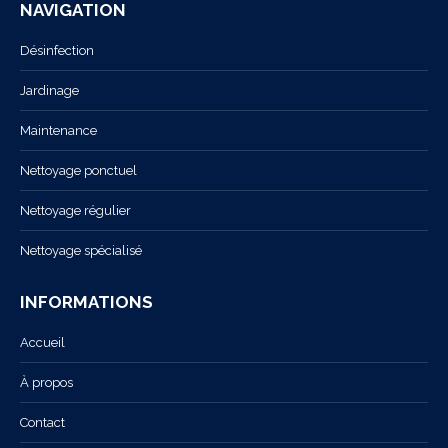
NAVIGATION
dans
dans
une
une
Désinfection
nouvelle
nouvelle
Jardinage
fenêtre
fenêtre
Maintenance
Nettoyage ponctuel
Nettoyage régulier
Nettoyage spécialisé
INFORMATIONS
Accueil
À propos
Contact