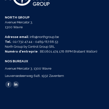
NORTH GROUP
Avenue Mercator 3,
1300 Wavre
Adresse email
: info@northgroup.be
Tel.
: 02/732.47.44 - 0489/87.68.53
North Group by Control Group SRL
Numéro d'entreprie
: BE0801.474.178 (RPM Brabant Wallon)
NOS BUREAUX
Avenue Mercator 3, 1300 Wavre
Leuvensesteenweg 648, 1932 Zaventem
Trouvez nous sur :
La
La
page
page
Facebook
LinkedIn
s'ouvre
s'ouvre