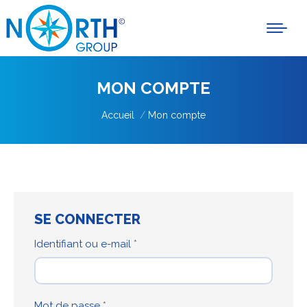
MON COMPTE
Vous êtes ici :
Accueil
Mon compte
SE CONNECTER
Obligatoire
Identifiant ou e-mail
*
Obligatoire
Mot de passe
*