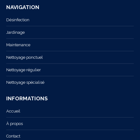
s'ouvre
s'ouvre
NAVIGATION
dans
dans
une
une
Désinfection
nouvelle
nouvelle
Jardinage
fenêtre
fenêtre
Maintenance
Nettoyage ponctuel
Nettoyage régulier
Nettoyage spécialisé
INFORMATIONS
Accueil
À propos
Contact