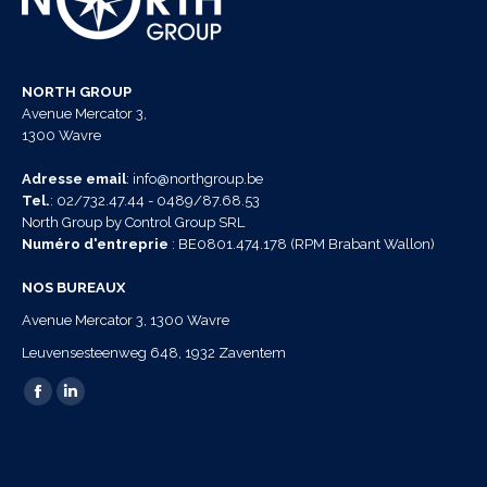
NORTH GROUP
Avenue Mercator 3,
1300 Wavre
Adresse email
: info@northgroup.be
Tel.
: 02/732.47.44 - 0489/87.68.53
North Group by Control Group SRL
Numéro d'entreprie
: BE0801.474.178 (RPM Brabant Wallon)
NOS BUREAUX
Avenue Mercator 3, 1300 Wavre
Leuvensesteenweg 648, 1932 Zaventem
Trouvez nous sur :
La
La
page
page
Facebook
LinkedIn